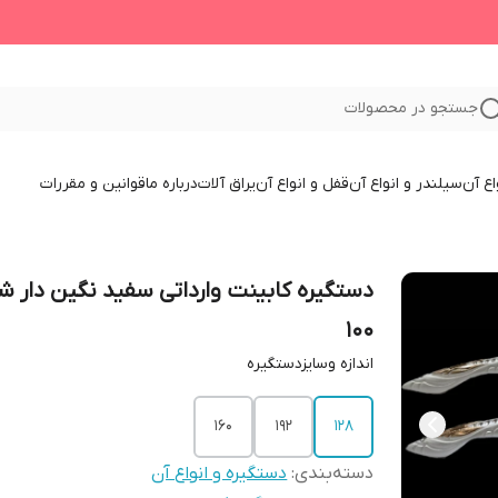
جستجو در محصولات
اع آن
سیلندر و انواع آن
قفل و انواع آن
یراق آلات
درباره ما
قوانین و مقررات
دستگیره کابینت وارداتی سفید نگین دار شم
۱۰۰
اندازه وسایزدستگیره
160
192
128
دسته‌بندی
:
دستگیره و انواع آن