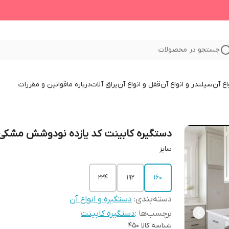
جستجو در محصولات
اع آن
سیلندر و انواع آن
قفل و انواع آن
یراق آلات
درباره ما
قوانین و مقررات
دستگیره کابینت کد یازده نودوشش مشکی
سایز
224
192
160
دسته‌بندی
:
دستگیره و انواع آن
برچسب‌ها :
دستگیره کابینت
شناسه کالا
450