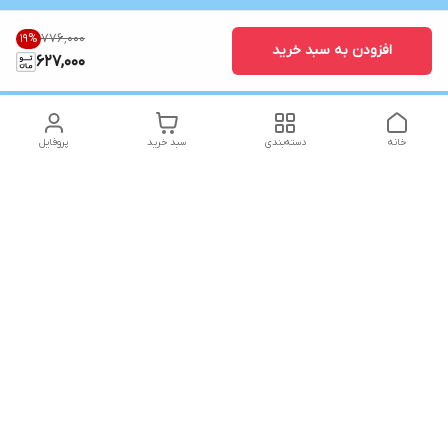
۷۷۶٬۰۰۰
19
%
افزودن به سبد خرید
627,000
خانه
دسته‌بندی
سبد خرید
پروفایل
دسترسی سریع
تماس با ما
شکایات
شماره تماس
09141773361
آدرس ایمیل
Yaraqonlinrahimi@gmail.com