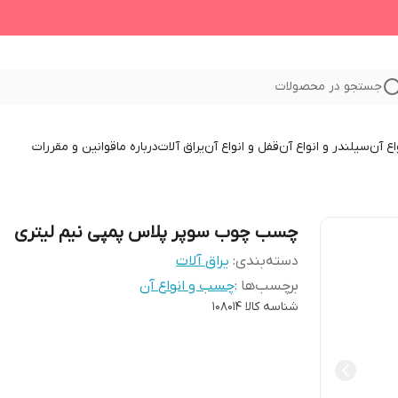
جستجو در محصولات
اع آن
سیلندر و انواع آن
قفل و انواع آن
یراق آلات
درباره ما
قوانین و مقررات
چسب چوب سوپر پلاس پمپی نیم لیتری
دسته‌بندی
:
یراق آلات
برچسب‌ها :
چسب و انواع آن
شناسه کالا
108014