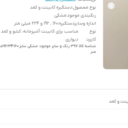
نوع محصول
:
دستگیره کابینت و کمد
رنگبندی موجود
:
مشکی
اندازه وسایزدستگیره
:
160 ، 192 و 224 میلی متر
نوع
مناسب برای کابینت آشپزخانه، کشو و کمد
کاربرد
:
دیواری
شناسه کالا
397-رنگ و سایز م
متر
ینت و کمد