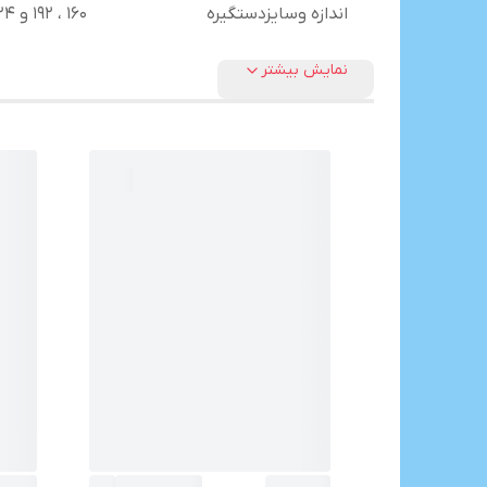
اندازه وسایزدستگیره
160 ، 192 و 224 میلی متر
نمایش بیشتر