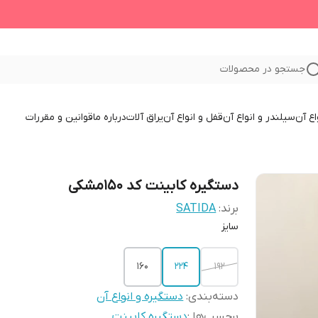
جستجو در محصولات
اع آن
سیلندر و انواع آن
قفل و انواع آن
یراق آلات
درباره ما
قوانین و مقررات
دستگیره کابینت کد 150مشکی
برند:
SATIDA
سایز
160
224
192
دسته‌بندی
:
دستگیره و انواع آن
برچسب‌ها :
دستگیره کابینت