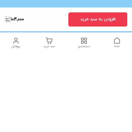
افزودن به سبد خرید
104,000
خانه
دسته‌بندی
سبد خرید
پروفایل
دسترسی سریع
تماس با ما
شکایات
شماره تماس
09141773361