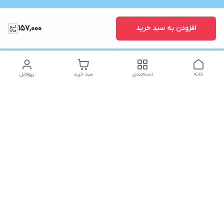
افزودن به سبد خرید
157,000
خانه
دسته‌بندی
سبد خرید
پروفایل
دسترسی سریع
تماس با ما
شکایات
شماره تماس
09141773361
آدرس ایمیل
Yaraqonlinrahimi@gmail.com