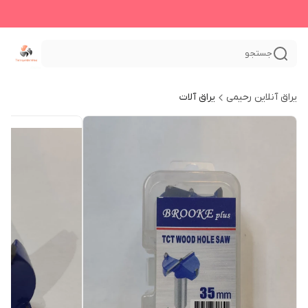
جستجو
یراق آنلاین رحیمی
یراق آلات