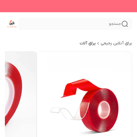
جستجو
یراق آنلاین رحیمی
یراق آلات