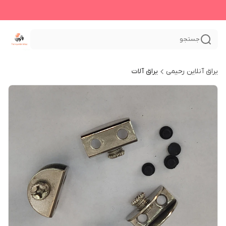
جستجو
یراق آنلاین رحیمی
یراق آلات