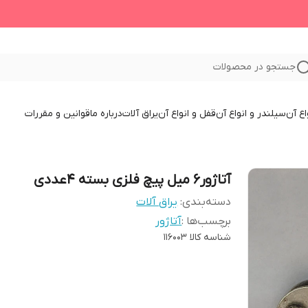
جستجو در محصولات
اع آن
سیلندر و انواع آن
قفل و انواع آن
یراق آلات
درباره ما
قوانین و مقررات
آتاژور6 میل پیچ فلزی بسته 4عددی
دسته‌بندی
:
یراق آلات
برچسب‌ها :
آتاژور
شناسه کالا
116003