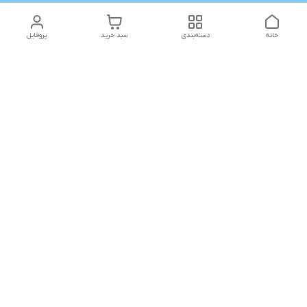
خانه
دسته‌بندی
سبد خرید
پروفایل
دسترسی سریع
تماس با ما
شکایات
شماره تماس
09141773361
آدرس ایمیل
Yaraqonlinrahimi@gmail.com