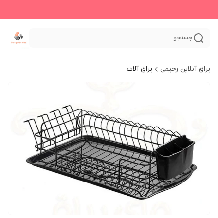
جستجو
یراق آنلاین رحیمی
یراق آلات