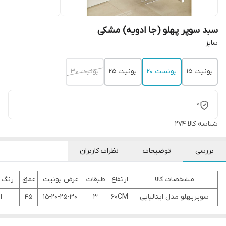
سبد سوپر پهلو (جا ادویه) مشکی
سایز
یونیت 15
یونست 20
یونیت 25
یونیت 30
0
شناسه کالا
274
بررسی
توضیحات
نظرات کاربران
مشخصات کالا
ارتفاع
طبقات
عرض یونیت
عمق
رنگ 
سوپرپهلو مدل ایتالیایی
60CM
3
15-20-25-30
45
ا