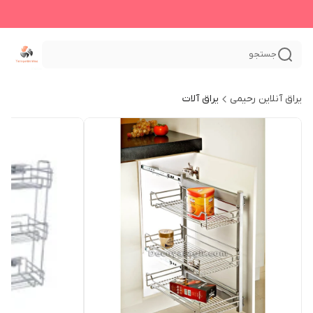
جستجو
یراق آنلاین رحیمی
یراق آلات