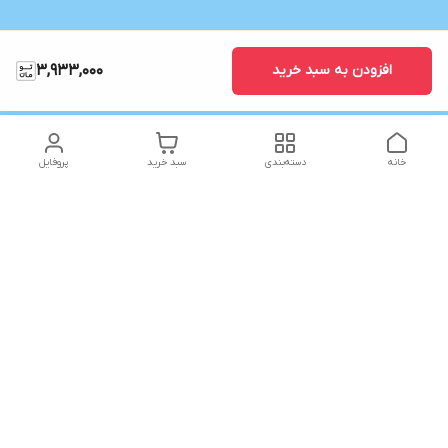
افزودن به سبد خرید
3,933,000
خانه
دسته‌بندی
سبد خرید
پروفایل
دسترسی سریع
تماس با ما
شکایات
شماره تماس
09141773361