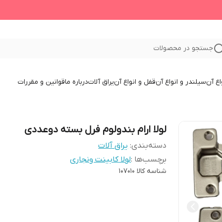
جستجو در محصولات
اع آن
سیلندر و انواع آن
قفل و انواع آن
یراق آلات
درباره ما
قوانین و مقررات
لولا ارام بندولوم فرل بسته دوعددی
دسته‌بندی
:
یراق آلات
برچسب‌ها :
لولا کابینت ونجاری
شناسه کالا
107010