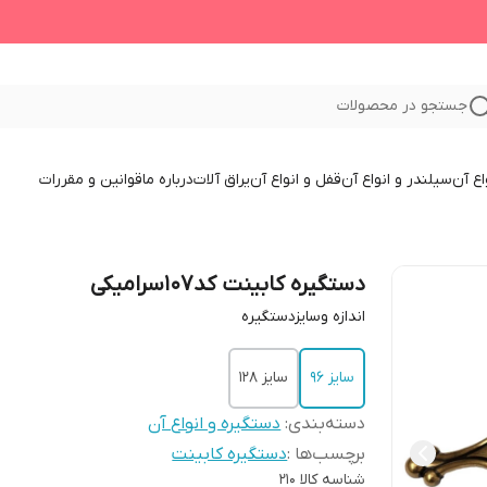
جستجو در محصولات
اع آن
سیلندر و انواع آن
قفل و انواع آن
یراق آلات
درباره ما
قوانین و مقررات
دستگیره کابینت کد107سرامیکی
اندازه وسایزدستگیره
سایز 96
سایز 128
دسته‌بندی
:
دستگیره و انواع آن
برچسب‌ها :
دستگیره کابینت
شناسه کالا
210