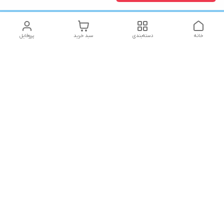
خانه
دسته‌بندی
سبد خرید
پروفایل
دسترسی سریع
تماس با ما
شکایات
شماره تماس
09141773361
آدرس ایمیل
Yaraqonlinrahimi@gmail.com